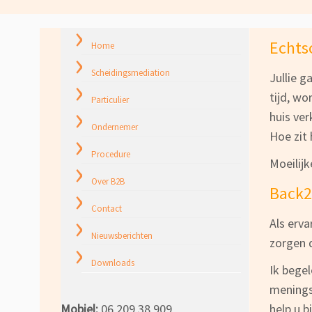
Echts
Home
Scheidingsmediation
Jullie g
tijd, w
Particulier
huis ve
Ondernemer
Hoe zit
Procedure
Moeilijk
Over B2B
Back2
Contact
Als erva
Nieuwsberichten
zorgen 
Downloads
Ik begel
menings
Mobiel:
06 209 38 909
help u 