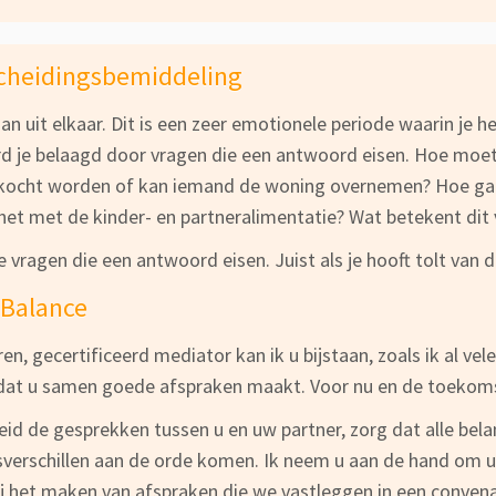
cheidingsbemiddeling
aan uit elkaar. Dit is een zeer emotionele periode waarin je h
ord je belaagd door vragen die een antwoord eisen. Hoe moe
rkocht worden of kan iemand de woning overnemen? Hoe ga de
 het met de kinder- en partneralimentatie? Wat betekent dit
e vragen die een antwoord eisen. Juist als je hooft tolt van
Balance
ren, gecertificeerd mediator kan ik u bijstaan, zoals ik al 
dat u samen goede afspraken maakt. Voor nu en de toekom
eid de gesprekken tussen u en uw partner, zorg dat alle be
verschillen aan de orde komen. Ik neem u aan de hand om u
bij het maken van afspraken die we vastleggen in een conven